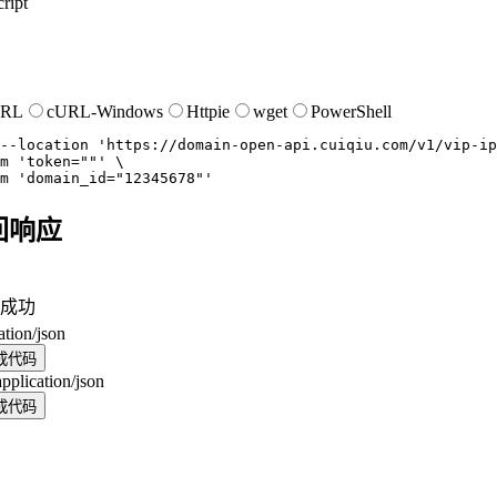
ript
URL
cURL-Windows
Httpie
wget
PowerShell
--location
'https://domain-open-api.cuiqiu.com/v1/vip-ip
m
'token=""'
m
'domain_id="12345678"'
回响应
成功
ation/json
成代码
application/json
成代码