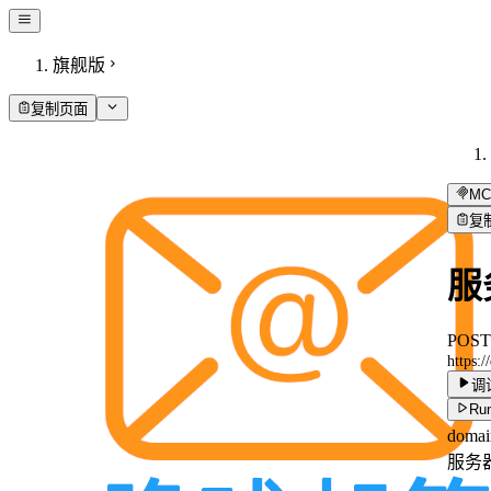
旗舰版
复制页面
MC
复
服
POST
https:
调
Run
dom
服务