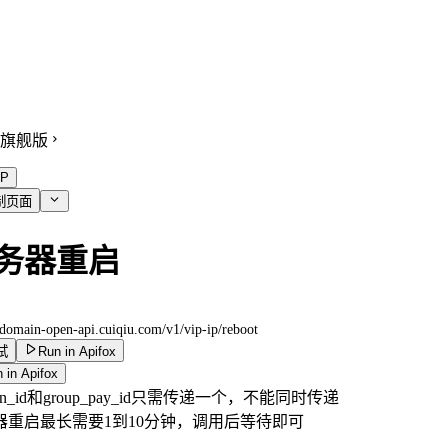
旗舰版
P
制页面
务器重启
//domain-open-api.cuiqiu.com
/v1/vip-ip/reboot
试
Run in Apifox
 in Apifox
ain_id和group_pay_id只需传递一个，不能同时传递
器重启最长需要1到10分钟，调用后等待即可