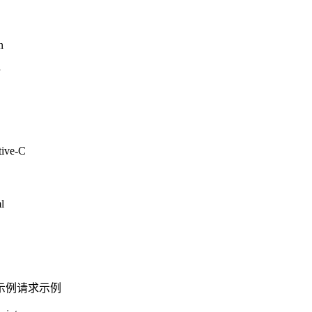
n
P
tive-C
l
示例
请求示例