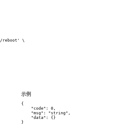
/reboot'
示例
{
"code"
:
0
,
"msg"
:
"string"
,
"data"
:
{
}
}